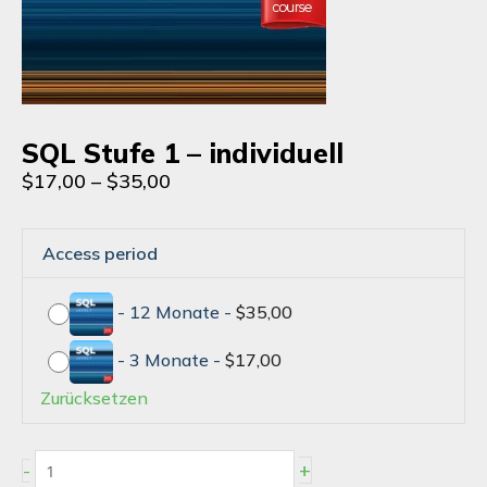
SQL Stufe 1 – individuell
Preisspanne:
$
17,00
–
$
35,00
$17,00
bis
SQL
$35,00
Access period
Stufe
1
–
-
12 Monate
-
$
35,00
individuell
Menge
-
3 Monate
-
$
17,00
Zurücksetzen
+
-