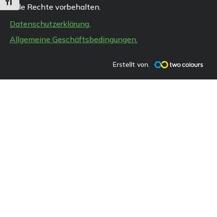
Schrift vergrößern
Alle Rechte vorbehalten.
Datenschutzerklärung.
Allgemeine Geschäftsbedingungen.
Erstellt von.