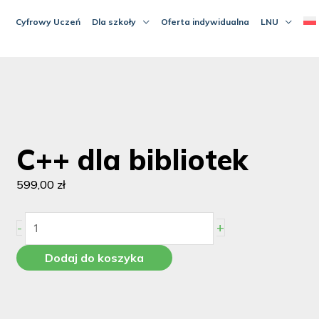
Cyfrowy Uczeń
Dla szkoły
Oferta indywidualna
LNU
C++ dla bibliotek
599,00
zł
ilość
+
-
C++
dla
Dodaj do koszyka
bibliotek